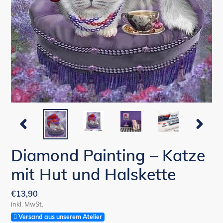
VORHERIGER
NÄCHST
SCHIEBER
SCHIEBE
Diamond Painting – Katze
mit Hut und Halskette
Normaler
€13,90
inkl. MwSt.
Preis
Versand aus unserem Atelier