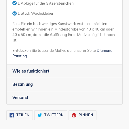
1 Ablage für die Glitzersteinchen
1 Stück Wachskleber
Falls Sie ein hochwertiges Kunstwerk erstellen möchten,
empfehlen wir Ihnen ein Mindestgröße von 40 x 40 cm oder
40 x 50 cm, damit die Auflösung Ihres Motivs möglichst hoch
ist.
Entdecken Sie tausende Motive auf unserer Seite
Diamond
Painting
.
Wie es funktioniert
Bezahlung
Versand
AUF
AUF
AUF
TEILEN
TWITTERN
PINNEN
FACEBOOK
TWITTER
PINTEREST
TEILEN
TWITTERN
PINNEN